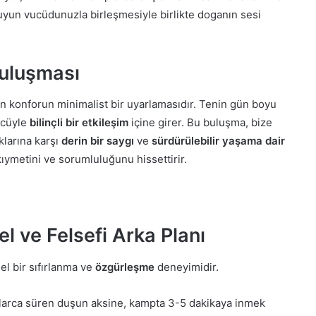
suyun vucüdunuzla birleşmesiyle birlikte doganın sesi
Buluşması
rn konforun minimalist bir uyarlamasıdır. Tenin gün boyu
gücüyle
bilinçli bir etkileşim
içine girer. Bu buluşma, bize
klarına karşı
derin bir saygı
ve
sürdürülebilir yaşama dair
ıymetini ve sorumluluğunu hissettirir.
 ve Felsefi Arka Planı
el bir sıfırlanma ve
özgürleşme
deneyimidir.
larca süren duşun aksine, kampta 3-5 dakikaya inmek