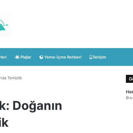
leri
Plajlar
Yeme-İçme Rehberi
İletişim
nda Temizlik
G
Has
Ar
k: Doğanın
ik