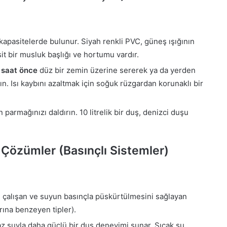
k kapasitelerde bulunur. Siyah renkli PVC, güneş ışığının
it bir musluk başlığı ve hortumu vardır.
 saat önce
düz bir zemin üzerine sererek ya da yerden
. Isı kaybını azaltmak için soğuk rüzgardan korunaklı bir
 parmağınızı daldırın. 10 litrelik bir duş, denizci duşu
 Çözümler (Basınçlı Sistemler)
 çalışan ve suyun basınçla püskürtülmesini sağlayan
rına benzeyen tipler).
az suyla daha güçlü bir duş deneyimi sunar. Sıcak su