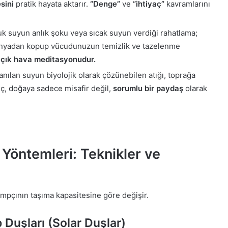
sini
pratik hayata aktarır.
“Denge”
ve
“ihtiyaç”
kavramlarını
 suyun anlık şoku veya sıcak suyun verdiği rahatlama;
ünyadan kopup vücudunuzun temizlik ve tazelenme
 açık hava meditasyonudur.
anılan suyun biyolojik olarak çözünebilen atığı, toprağa
reç, doğaya sadece misafir değil,
sorumlu bir paydaş
olarak
öntemleri: Teknikler ve
pçının taşıma kapasitesine göre değişir.
p Duşları (Solar Duşlar)