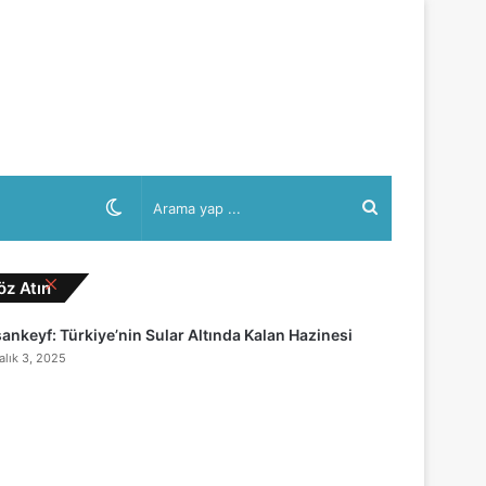
Dış
Arama
görünümü
yap
Kapalı
öz Atın
ankeyf: Türkiye’nin Sular Altında Kalan Hazinesi
değiştir
...
alık 3, 2025