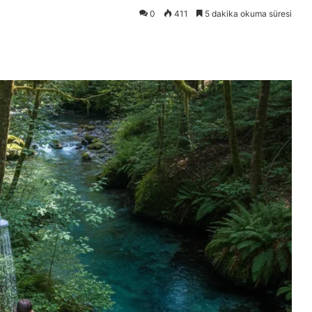
0
411
5 dakika okuma süresi