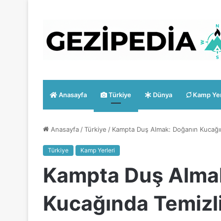
Anasayfa
Türkiye
Dünya
Kamp Yer
Anasayfa
/
Türkiye
/
Kampta Duş Almak: Doğanın Kucağı
Türkiye
Kamp Yerleri
Kampta Duş Alma
Kucağında Temizl