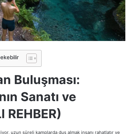
Çekebilir
gan Buluşması:
ın Sanatı ve
LI REHBER)
yor, uzun süreli kamplarda duş almak insanı rahatlatır ve