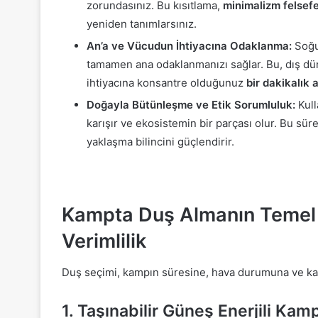
zorundasınız. Bu kısıtlama,
minimalizm felsefe
yeniden tanımlarsınız.
An’a ve Vücudun İhtiyacına Odaklanma:
Soğuk
tamamen ana odaklanmanızı sağlar. Bu, dış d
ihtiyacına konsantre olduğunuz
bir dakikalık
Doğayla Bütünleşme ve Etik Sorumluluk:
Kull
karışır ve ekosistemin bir parçası olur. Bu sü
yaklaşma bilincini güçlendirir.
Kampta Duş Almanın Temel Y
Verimlilik
Duş seçimi, kampın süresine, hava durumuna ve kam
1. Taşınabilir Güneş Enerjili Kam