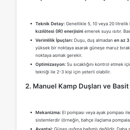
Teknik Detay:
Genellikle 5, 10 veya 20 litreli
kızılötesi (IR) enerjisini
emerek suyu ısıtır. Bas
Verimlilik İpuçları:
Duşu, duş almadan
en az 3
yüksek bir noktaya asarak güneşe maruz bırakın
noktaya asmak gerekir.
Optimizasyon:
Su sıcaklığını kontrol etmek için
tekniği ile 2-3 kişi için yeterli olabilir.
2. Manuel Kamp Duşları ve Basit
Mekanizma:
El pompası veya ayak pompası ile
sistemlerdir (örneğin, bahçe ilaçlama pompala
Avantaj:
Güneş ışığına bağımlı değildir. Daha 