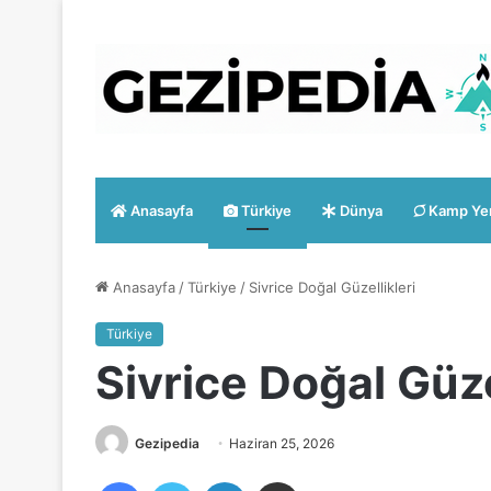
Anasayfa
Türkiye
Dünya
Kamp Yer
Anasayfa
/
Türkiye
/
Sivrice Doğal Güzellikleri
Türkiye
Sivrice Doğal Güze
Gezipedia
Haziran 25, 2026
Facebook
Twitter
LinkedIn
E-Posta ile paylaş