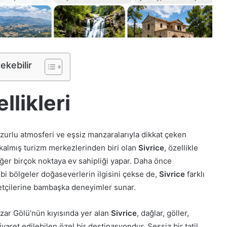
Çekebilir
llikleri
huzurlu atmosferi ve eşsiz manzaralarıyla dikkat çeken
ı kalmış turizm merkezlerinden biri olan
Sivrice
, özellikle
er birçok noktaya ev sahipliği yapar. Daha önce
bi bölgeler doğaseverlerin ilgisini çekse de,
Sivrice
farklı
retçilerine bambaşka deneyimler sunar.
zar Gölü’nün kıyısında yer alan
Sivrice
, dağlar, göller,
yaret edilebilen özel bir destinasyondur. Sessiz bir tatil