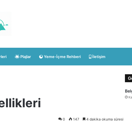
leri
Plajlar
Yeme-İçme Rehberi
İletişim
G
Bel
Ka
llikleri
0
147
4 dakika okuma süresi