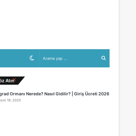
Dış
Arama
görünümü
yap
Kapalı
öz Atın
grad Ormanı Nerede? Nasıl Gidilir? | Giriş Ücreti 2026
değiştir
...
sım 19, 2025