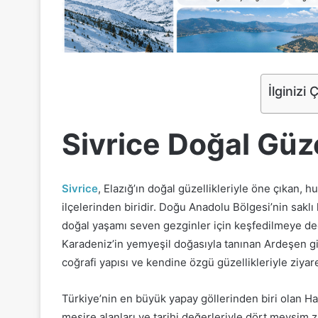
İlginizi 
Sivrice Doğal Güze
Sivrice
, Elazığ’ın doğal güzellikleriyle öne çıkan, 
ilçelerinden biridir. Doğu Anadolu Bölgesi’nin sakl
doğal yaşamı seven gezginler için keşfedilmeye değ
Karadeniz’in yemyeşil doğasıyla tanınan Ardeşen gi
coğrafi yapısı ve kendine özgü güzellikleriyle ziya
Türkiye’nin en büyük yapay göllerinden biri olan Ha
mesire alanları ve tarihi değerleriyle dört mevsim zi