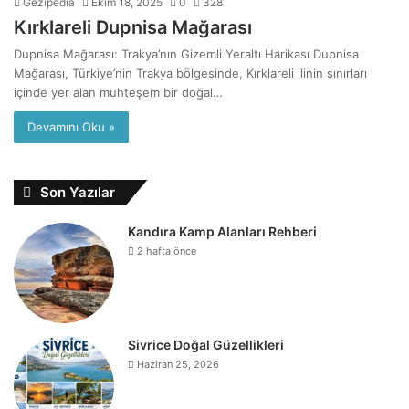
Gezipedia
Ekim 18, 2025
0
328
Kırklareli Dupnisa Mağarası
Dupnisa Mağarası: Trakya’nın Gizemli Yeraltı Harikası Dupnisa
Mağarası, Türkiye’nin Trakya bölgesinde, Kırklareli ilinin sınırları
içinde yer alan muhteşem bir doğal…
Devamını Oku »
Son Yazılar
Kandıra Kamp Alanları Rehberi
2 hafta önce
Sivrice Doğal Güzellikleri
Haziran 25, 2026