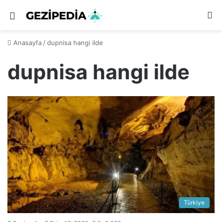
Menü
A
y
Anasayfa
/
dupnisa hangi ilde
...
dupnisa hangi ilde
Türkiye